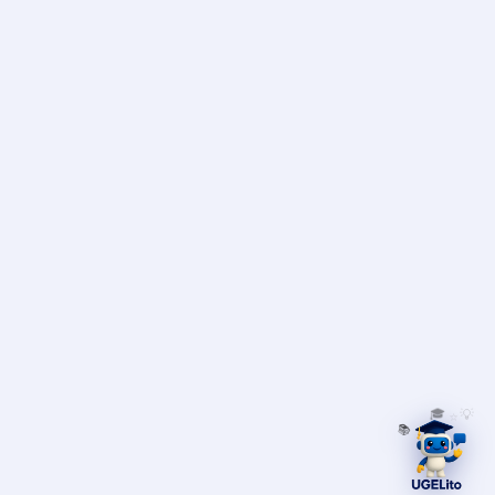
🎓
💡
📚
⭐