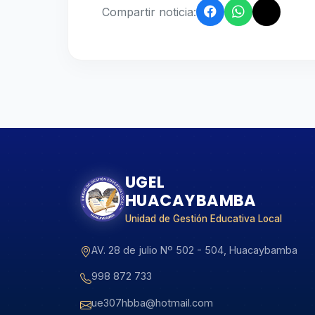
Compartir noticia:
UGEL
HUACAYBAMBA
Unidad de Gestión Educativa Local
AV. 28 de julio Nº 502 - 504, Huacaybamba
998 872 733
ue307hbba@hotmail.com