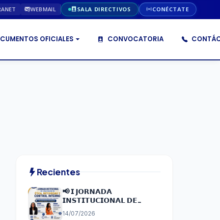
RANET
WEBMAIL
SALA DIRECTIVOS
CONÉCTATE
CUMENTOS OFICIALES
CONVOCATORIA
CONTÁC
Recientes
📢 𝗜 𝗝𝗢𝗥𝗡𝗔𝗗𝗔
𝗜𝗡𝗦𝗧𝗜𝗧𝗨𝗖𝗜𝗢𝗡𝗔𝗟 𝗗𝗘
𝗖𝗔𝗣𝗔𝗖𝗜𝗧𝗔𝗖𝗜Ó𝗡 𝗘𝗡 É𝗧𝗜𝗖𝗔,
14/07/2026
𝗜𝗡𝗧𝗘𝗚𝗥𝗜𝗗𝗔𝗗 𝗬 𝗖𝗢𝗡𝗧𝗥𝗢𝗟