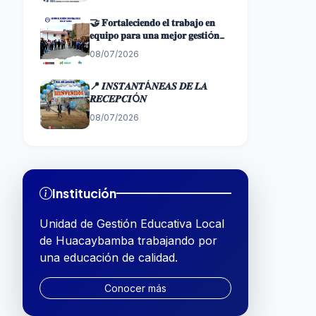
𝗜𝗡𝗧𝗘𝗥𝗡𝗢
🤝 𝐅𝐨𝐫𝐭𝐚𝐥𝐞𝐜𝐢𝐞𝐧𝐝𝐨 𝐞𝐥 𝐭𝐫𝐚𝐛𝐚𝐣𝐨 𝐞𝐧
𝐞𝐪𝐮𝐢𝐩𝐨 𝐩𝐚𝐫𝐚 𝐮𝐧𝐚 𝐦𝐞𝐣𝐨𝐫 𝐠𝐞𝐬𝐭𝐢ó𝐧
𝐞𝐝𝐮𝐜𝐚𝐭𝐢𝐯𝐚✨
08/07/2026
📍 𝑰𝑵𝑺𝑻𝑨𝑵𝑻Á𝑵𝑬𝑨𝑺 𝑫𝑬 𝑳𝑨
𝑹𝑬𝑪𝑬𝑷𝑪𝑰Ó𝑵
08/07/2026
Institución
Unidad de Gestión Educativa Local
de Huacaybamba trabajando por
una educación de calidad.
Conocer más