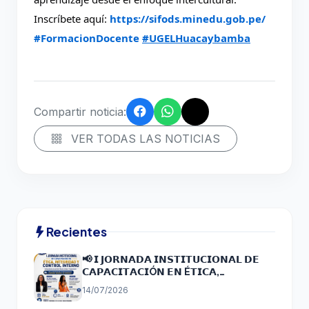
Inscríbete aquí: 
https://sifods.minedu.gob.pe/
#FormacionDocente
#UGELHuacaybamba
Compartir noticia:
VER TODAS LAS NOTICIAS
Recientes
📢 𝗜 𝗝𝗢𝗥𝗡𝗔𝗗𝗔 𝗜𝗡𝗦𝗧𝗜𝗧𝗨𝗖𝗜𝗢𝗡𝗔𝗟 𝗗𝗘
𝗖𝗔𝗣𝗔𝗖𝗜𝗧𝗔𝗖𝗜Ó𝗡 𝗘𝗡 É𝗧𝗜𝗖𝗔,
𝗜𝗡𝗧𝗘𝗚𝗥𝗜𝗗𝗔𝗗 𝗬 𝗖𝗢𝗡𝗧𝗥𝗢𝗟 𝗜𝗡𝗧𝗘𝗥𝗡𝗢
14/07/2026