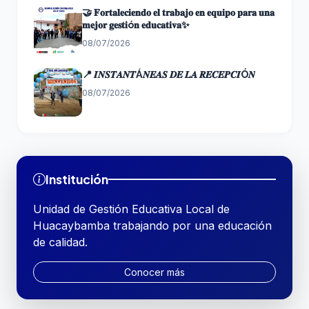
🤝 𝐅𝐨𝐫𝐭𝐚𝐥𝐞𝐜𝐢𝐞𝐧𝐝𝐨 𝐞𝐥 𝐭𝐫𝐚𝐛𝐚𝐣𝐨 𝐞𝐧 𝐞𝐪𝐮𝐢𝐩𝐨 𝐩𝐚𝐫𝐚 𝐮𝐧𝐚
𝐦𝐞𝐣𝐨𝐫 𝐠𝐞𝐬𝐭𝐢ó𝐧 𝐞𝐝𝐮𝐜𝐚𝐭𝐢𝐯𝐚✨
08/07/2026
📍 𝑰𝑵𝑺𝑻𝑨𝑵𝑻Á𝑵𝑬𝑨𝑺 𝑫𝑬 𝑳𝑨 𝑹𝑬𝑪𝑬𝑷𝑪𝑰Ó𝑵
08/07/2026
Institución
Unidad de Gestión Educativa Local de
Huacaybamba trabajando por una educación
de calidad.
Conocer más