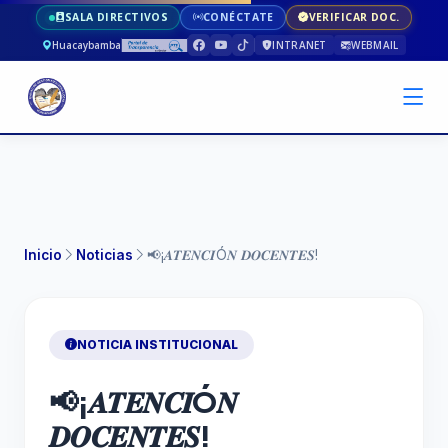
SALA DIRECTIVOS
CONÉCTATE
VERIFICAR DOC.
Huacaybamba
INTRANET
WEBMAIL
Inicio
Noticias
📢¡𝑨𝑻𝑬𝑵𝑪𝑰Ó𝑵 𝑫𝑶𝑪𝑬𝑵𝑻𝑬𝑺!
NOTICIA INSTITUCIONAL
📢¡𝑨𝑻𝑬𝑵𝑪𝑰Ó𝑵
𝑫𝑶𝑪𝑬𝑵𝑻𝑬𝑺!